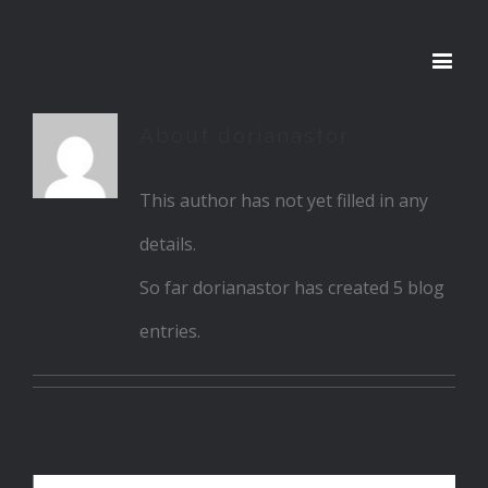
About
dorianastor
This author has not yet filled in any
details.
So far dorianastor has created 5 blog
entries.