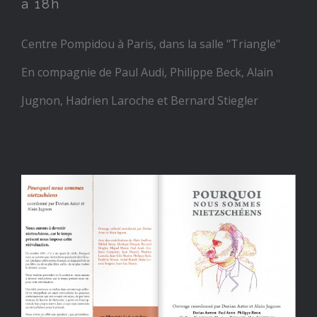
à 18h
Centre Pompidou à Paris, dans la salle "Triangle"
En compagnie de Paul Audi, Philippe Beck, Alain
Jugnon, Hadrien Laroche et Bernard Stiegler
Nouvelle parution le 6
octobre 2016